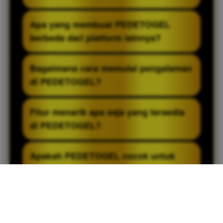
PEDETOGEL menawarkan platform dengan
Apa yang membuat PEDETOGEL
performa yang stabil, tampilan yang
berbeda dari platform lainnya?
ramah pengguna, serta dukungan
berbagai fitur terkini untuk meningkatkan
PEDETOGEL menghadirkan berbagai fitur
Bagaimana cara memulai pengalaman
kenyamanan selama digunakan. Dengan
modern yang didukung oleh antarmuka
di PEDETOGEL?
proses akses yang sederhana dan
yang sederhana serta sistem yang
pengembangan layanan yang dilakukan
dirancang untuk memberikan
Pendaftaran dapat diselesaikan dengan
Fitur menarik apa saja yang tersedia
secara berkelanjutan, PEDETOGEL hadir
kenyamanan dalam penggunaan sehari-
cepat melalui tahapan yang praktis dan
di PEDETOGEL?
sebagai salah satu alternatif bagi
hari. Melalui pengembangan layanan yang
mudah dipahami. Setelah proses pengisian
pengguna yang mencari pengalaman
dilakukan secara berkelanjutan, platform
informasi yang dibutuhkan selesai
PEDETOGEL menyediakan beragam fitur
Apakah PEDETOGEL cocok untuk
digital yang praktis, efisien, dan mudah
ini berupaya menyediakan akses yang
dilakukan, pengguna dapat segera
modern yang dikembangkan untuk
pengguna baru?
diakses kapan saja.
lebih mudah, proses yang lebih efisien,
menggunakan berbagai fasilitas serta fitur
meningkatkan kenyamanan pengguna
serta pengalaman digital yang semakin
yang tersedia untuk menikmati layanan
selama menggunakan platform. Didukung
Ya, PEDETOGEL dikembangkan dengan
optimal bagi para penggunanya dalam
yang disediakan oleh platform.
oleh antarmuka yang sederhana, kinerja
mempertimbangkan kemudahan
berbagai kebutuhan online.
sistem yang stabil, serta ketersediaan
penggunaan bagi berbagai jenis