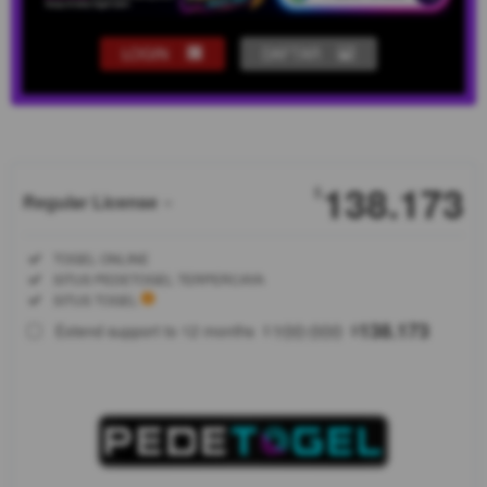
LOGIN
DAFTAR
Show More
138.173
$
Regular License
Regular
Included:
TOGEL ONLINE
License
Included:
SITUS PEDETOGEL TERPERCAYA
SELECTED
Included:
SITUS TOGEL
88
$
100.000
138.173
Extend support to 12 months
$
$
Pedetogel
adalah
pemegang
sahan sius
toto togel
& slot 4d
resmi